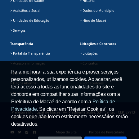
> Unidades de Saúde
> História
> Assistência Social
> Dados do Município
> Unidades de Educação
> Hino de Macaé
> Serviços
Transparência
Licitações e Contratos
> Portal da Transparência
> Licitações
> Acesso à informação
> Contratos
Para melhorar a sua experiência e prover serviços
> Plano Plurianual
> Registro de Preços
personalizados, utilizamos cookies. Ao aceitar, você
> Dados Abertos
> Fornecedores
terá acesso a todas as funcionalidades do site e
> LGPD
concorda em compartilhar suas informações com a
Prefeitura de Macaé de acordo com a
Política de
Privacidade
. Se clicar em "Rejeitar Cookies", os
Prefeitura Municipal de Macaé - Av. Presidente Sodré, 534, Centro - CEP: 27913-
cookies que não forem estritamente necessários serão
080 - Tel.: (22) 2791-9008
desativados.
Mapa do Site
Política de Privacidade