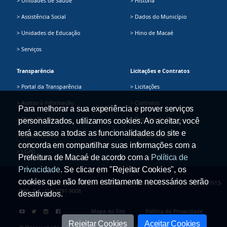
> Unidades de Saúde
> História
> Assistência Social
> Dados do Município
> Unidades de Educação
> Hino de Macaé
> Serviços
Transparência
Licitações e Contratos
> Portal da Transparência
> Licitações
> Acesso à informação
> Contratos
Para melhorar a sua experiência e prover serviços
> Plano Plurianual
> Registro de Preços
personalizados, utilizamos cookies. Ao aceitar, você
terá acesso a todas as funcionalidades do site e
> Dados Abertos
> Fornecedores
concorda em compartilhar suas informações com a
> LGPD
Prefeitura de Macaé de acordo com a
Política de
Privacidade
. Se clicar em "Rejeitar Cookies", os
cookies que não forem estritamente necessários serão
Prefeitura Municipal de Macaé - Av. Presidente Sodré, 534, Centro - CEP: 27913-
080 - Tel.: (22) 2791-9008
desativados.
Mapa do Site
Política de Privacidade
Rejeitar Cookies
Aceitar Cookies