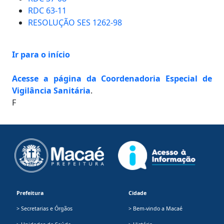
RDC 63-11
RESOLUÇÃO SES 1262-98
Ir para o início
Acesse a página da Coordenadoria Especial de
Vigilância Sanitária
.
F
Prefeitura
Cidade
> Secretarias e Órgãos
> Bem-vindo a Macaé