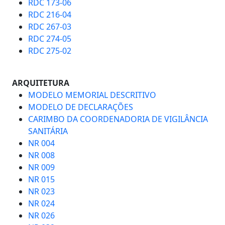
RDC 173-06
RDC 216-04
RDC 267-03
RDC 274-05
RDC 275-02
ARQUITETURA
MODELO MEMORIAL DESCRITIVO
MODELO DE DECLARAÇÕES
CARIMBO DA COORDENADORIA DE VIGILÂNCIA
SANITÁRIA
NR 004
NR 008
NR 009
NR 015
NR 023
NR 024
NR 026