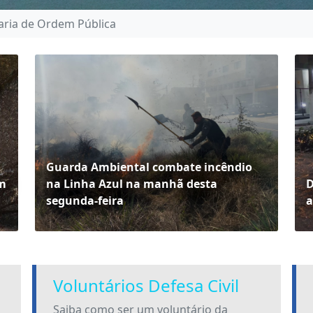
aria de Ordem Pública
Guarda Ambiental combate incêndio
em
na Linha Azul na manhã desta
D
segunda-feira
a
Voluntários Defesa Civil
Saiba como ser um voluntário da