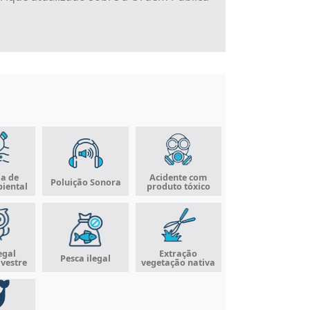
a de
Acidente com
Poluição Sonora
iental
produto tóxico
egal
Extração
Pesca ilegal
lvestre
vegetação nativa