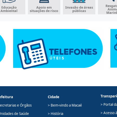
Resgat
Educação
Apoio em
Invasão de áreas
Anim
Ambiental
situações de risco
públicas
Marin
Transpar
efeitura
Cidade
> Portal d
Secretarias e Órgãos
> Bem-vindo a Macaé
> Acesso 
Unidades de Saúde
> História