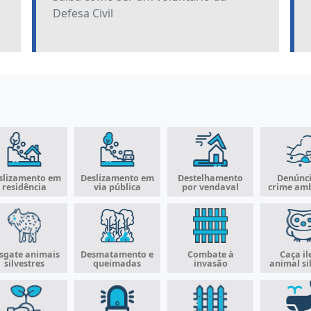
Defesa Civil
slizamento em
Deslizamento em
Destelhamento
Denúnci
residência
via pública
por vendaval
crime amb
sgate animais
Desmatamento e
Combate à
Caça il
silvestres
queimadas
invasão
animal si