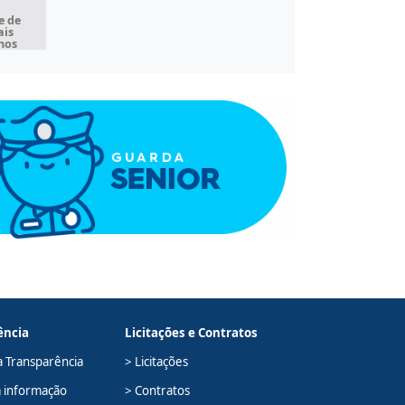
e de
ais
hos
ência
Licitações e Contratos
a Transparência
> Licitações
à informação
> Contratos