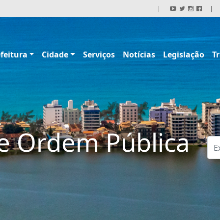
|
|
feitura
Cidade
Serviços
Notícias
Legislação
T
de Ordem Pública