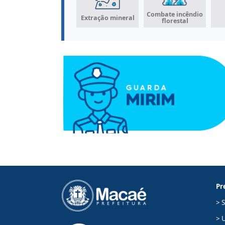
Combate incêndio
Extração mineral
florestal
Pr
> 
> 