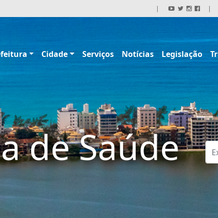
|
|
feitura
Cidade
Serviços
Notícias
Legislação
T
ia de Saúde