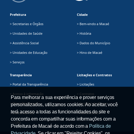
Prefeitura
Cidade
> Secretarias e Órgãos
> Bem-vindo a Macaé
> Unidades de Saúde
> História
> Assistência Social
> Dados do Município
> Unidades de Educação
> Hino de Macaé
> Serviços
Transparência
Licitações e Contratos
> Portal da Transparência
> Licitações
> Acesso à informação
> Contratos
Para melhorar a sua experiência e prover serviços
> Plano Plurianual
> Registro de Preços
personalizados, utilizamos cookies. Ao aceitar, você
terá acesso a todas as funcionalidades do site e
> Dados Abertos
> Fornecedores
concorda em compartilhar suas informações com a
> LGPD
Prefeitura de Macaé de acordo com a
Política de
Privacidade
. Se clicar em "Rejeitar Cookies", os