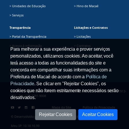
> Unidades de Educação
> Hino de Macaé
> Serviços
Transparência
Licitações e Contratos
> Portal da Transparência
> Licitações
> Acesso à informação
> Contratos
Para melhorar a sua experiência e prover serviços
> Plano Plurianual
> Registro de Preços
personalizados, utilizamos cookies. Ao aceitar, você
terá acesso a todas as funcionalidades do site e
> Dados Abertos
> Fornecedores
concorda em compartilhar suas informações com a
> LGPD
Prefeitura de Macaé de acordo com a
Política de
Privacidade
. Se clicar em "Rejeitar Cookies", os
cookies que não forem estritamente necessários serão
Prefeitura Municipal de Macaé - Av. Presidente Sodré, 534, Centro - CEP: 27913-
080 - Tel.: (22) 2791-9008
desativados.
Mapa do Site
Política de Privacidade
Rejeitar Cookies
Aceitar Cookies
© Desenvolvido pela Secretaria Adjunta de Ciência e Tecnologia
Meu IP: 10.18.10.99