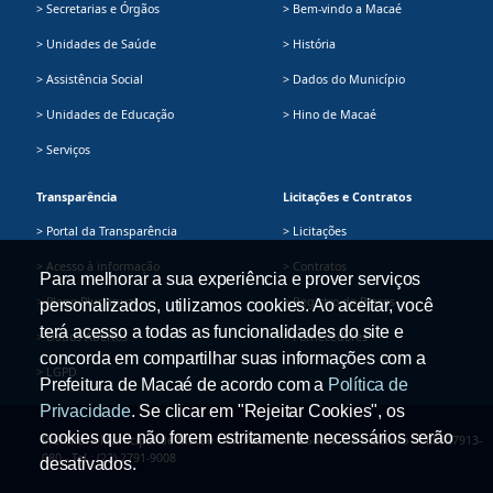
> Secretarias e Órgãos
> Bem-vindo a Macaé
> Unidades de Saúde
> História
> Assistência Social
> Dados do Município
> Unidades de Educação
> Hino de Macaé
> Serviços
Transparência
Licitações e Contratos
> Portal da Transparência
> Licitações
> Acesso à informação
> Contratos
Para melhorar a sua experiência e prover serviços
> Plano Plurianual
> Registro de Preços
personalizados, utilizamos cookies. Ao aceitar, você
terá acesso a todas as funcionalidades do site e
> Dados Abertos
> Fornecedores
concorda em compartilhar suas informações com a
> LGPD
Prefeitura de Macaé de acordo com a
Política de
Privacidade
. Se clicar em "Rejeitar Cookies", os
cookies que não forem estritamente necessários serão
Prefeitura Municipal de Macaé - Av. Presidente Sodré, 534, Centro - CEP: 27913-
080 - Tel.: (22) 2791-9008
desativados.