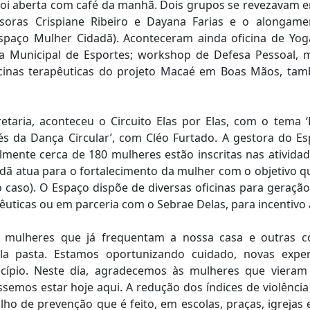
oi aberta com café da manhã. Dois grupos se revezavam 
soras Crispiane Ribeiro e Dayana Farias e o alonga
Espaço Mulher Cidadã). Aconteceram ainda oficina de Y
a Municipal de Esportes; workshop de Defesa Pessoal, m
icinas terapêuticas do projeto Macaé em Boas Mãos, t
etaria, aconteceu o Circuito Elas por Elas, com o tema 
és da Dança Circular’, com Cléo Furtado. A gestora do E
lmente cerca de 180 mulheres estão inscritas nas ativid
adã atua para o fortalecimento da mulher com o objetivo 
r o caso). O Espaço dispõe de diversas oficinas para gera
pêuticas ou em parceria com o Sebrae Delas, para incenti
 mulheres que já frequentam a nossa casa e outras c
ela pasta. Estamos oportunizando cuidado, novas expe
cípio. Neste dia, agradecemos às mulheres que vieram
emos estar hoje aqui. A redução dos índices de violênc
alho de prevenção que é feito, em escolas, praças, igrejas