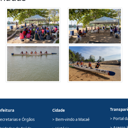
Transpar
efeitura
Cidade
> Portal d
Secretarias e Órgãos
> Bem-vindo a Macaé
> Acesso 