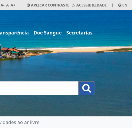
A-
A
A+
|
APLICAR CONTRASTE
ACESSIBILIDADE
|
EN
ransparência
Doe Sangue
Secretarias
idades ao ar livre