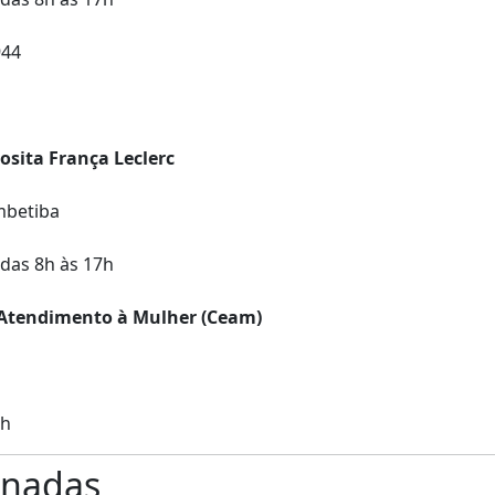
944
osita França Leclerc
Imbetiba
 das 8h às 17h
 Atendimento à Mulher (Ceam)
7h
onadas