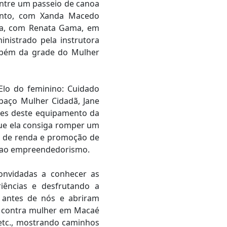
entre um passeio de canoa
mento, com Xanda Macedo
oga, com Renata Gama, em
inistrado pela instrutora
ambém da grade do Mulher
‘Elo do feminino: Cuidado
spaço Mulher Cidadã, Jane
ades deste equipamento da
que ela consiga romper um
ção de renda e promoção de
vo ao empreendedorismo.
onvidadas a conhecer as
riências e desfrutando a
 antes de nós e abriram
ia contra mulher em Macaé
 etc., mostrando caminhos