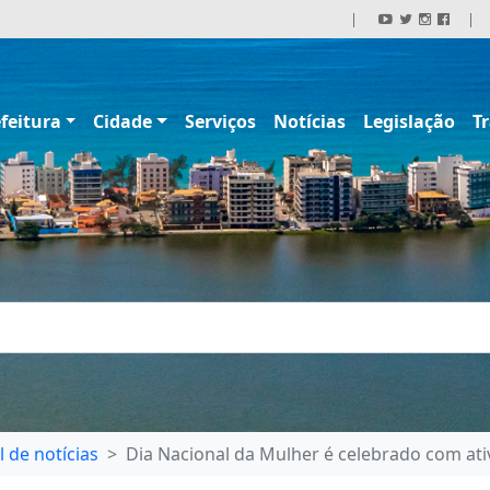
|
|
feitura
Cidade
Serviços
Notícias
Legislação
T
l de notícias
Dia Nacional da Mulher é celebrado com ativ