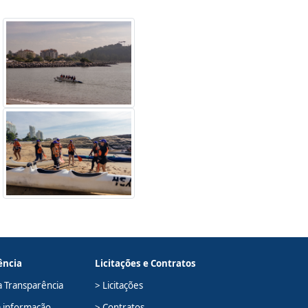
ência
Licitações e Contratos
a Transparência
> Licitações
à informação
> Contratos