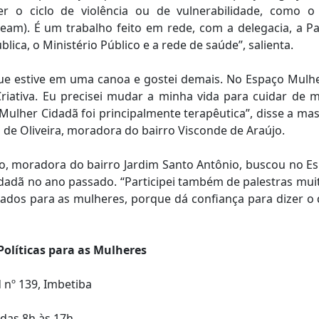
r o ciclo de violência ou de vulnerabilidade, como o
am). É um trabalho feito em rede, com a delegacia, a P
blica, o Ministério Público e a rede de saúde”, salienta.
 que estive em uma canoa e gostei demais. No Espaço Mulher
riativa. Eu precisei mudar a minha vida para cuidar de
Mulher Cidadã foi principalmente terapêutica”, disse a ma
a de Oliveira, moradora do bairro Visconde de Araújo.
to, moradora do bairro Jardim Santo Antônio, buscou no Es
dadã no ano passado. “Participei também de palestras muit
ados para as mulheres, porque dá confiança para dizer o 
Políticas para as Mulheres
 nº 139, Imbetiba
 das 8h às 17h