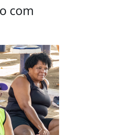
do com
Próxima