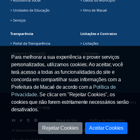
> Assistência Social
> Dados do Município
> Unidades de Educação
> Hino de Macaé
> Serviços
Transparência
Licitações e Contratos
> Portal da Transparência
> Licitações
> Acesso à informação
> Contratos
Para melhorar a sua experiência e prover serviços
> Plano Plurianual
> Registro de Preços
personalizados, utilizamos cookies. Ao aceitar, você
terá acesso a todas as funcionalidades do site e
> Dados Abertos
> Fornecedores
concorda em compartilhar suas informações com a
> LGPD
Prefeitura de Macaé de acordo com a
Política de
Privacidade
. Se clicar em "Rejeitar Cookies", os
cookies que não forem estritamente necessários serão
Prefeitura Municipal de Macaé - Av. Presidente Sodré, 534, Centro - CEP: 27913-
080 - Tel.: (22) 2791-9008
desativados.
Mapa do Site
Política de Privacidade
Rejeitar Cookies
Aceitar Cookies
© Desenvolvido pela Secretaria Adjunta de Ciência e Tecnologia