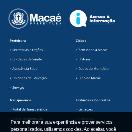
Prefeitura
Cidade
> Secretarias e Órgãos
> Bem-vindo a Macaé
> Unidades de Saúde
> História
> Assistência Social
> Dados do Município
> Unidades de Educação
> Hino de Macaé
> Serviços
Transparência
Licitações e Contratos
> Portal da Transparência
> Licitações
> Acesso à informação
> Contratos
Para melhorar a sua experiência e prover serviços
> Plano Plurianual
> Registro de Preços
personalizados, utilizamos cookies. Ao aceitar, você