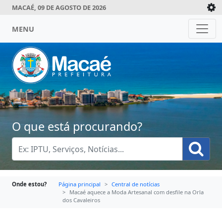
MACAÉ, 09 DE AGOSTO DE 2026
MENU
O que está procurando?
Onde estou?
Página principal
Central de notícias
Macaé aquece a Moda Artesanal com desfile na Orla
dos Cavaleiros