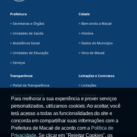
Prefeitura
Cidade
> Secretarias e Órgãos
> Bem-vindo a Macaé
> Unidades de Saúde
> História
> Assistência Social
> Dados do Município
> Unidades de Educação
> Hino de Macaé
> Serviços
Transparência
Licitações e Contratos
> Portal da Transparência
> Licitações
> Acesso à informação
> Contratos
Para melhorar a sua experiência e prover serviços
> Plano Plurianual
> Registro de Preços
personalizados, utilizamos cookies. Ao aceitar, você
terá acesso a todas as funcionalidades do site e
> Dados Abertos
> Fornecedores
concorda em compartilhar suas informações com a
> LGPD
Prefeitura de Macaé de acordo com a
Política de
Privacidade
. Se clicar em "Rejeitar Cookies", os