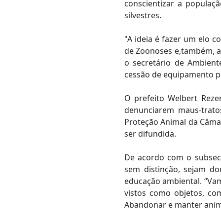
conscientizar a populaç
silvestres.
"A ideia é fazer um elo 
de Zoonoses e,também, am
o secretário de Ambient
cessão de equipamento po
O prefeito Welbert Reze
denunciarem maus-trato
Proteção Animal da Câmar
ser difundida.
De acordo com o subsecr
sem distinção, sejam do
educação ambiental. “Vam
vistos como objetos, co
Abandonar e manter anima