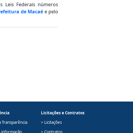
s Leis Federais números
refeitura de Macaé
e pelo
ência
Licitações e Contratos
a Transparência
> Licitações
à informação
> Contratos