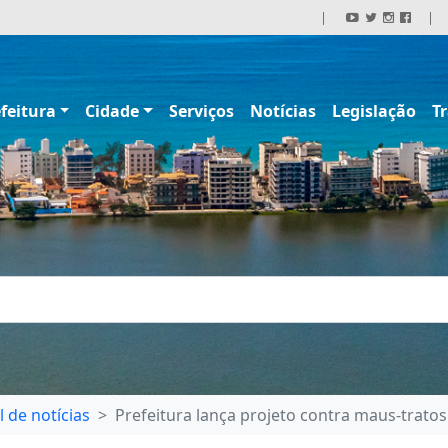
|
|
feitura
Cidade
Serviços
Notícias
Legislação
T
l de notícias
Prefeitura lança projeto contra maus-tratos