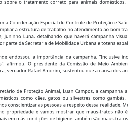
ão sobre o tratamento correto para animais domésticos, 
com a Coordenação Especial de Controle de Proteção e Saú
pliar a estrutura de trabalho no atendimento ao bom tra
e, Juninho Luna, detalhando que haverá campanha visua
r parte da Secretaria de Mobilidade Urbana e totens espa
nde endossou a importância da campanha. “Inclusive in
s”, afirmou. O presidente da Comissão de Meio Ambien
a, vereador Rafael Amorim, sustentou que a causa dos an
etário de Proteção Animal, Luan Campos, a campanha a
mésticos como cães, gatos ou silvestres como gambás, b
os conscientizar as pessoas a respeito dessa realidade. Mu
mo propriedade e vamos mostrar que maus-tratos não é s
is em más condições de higiene também são maus-tratos”,