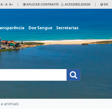
A-
A
A+
|
APLICAR CONTRASTE
ACESSIBILIDADE
|
EN
ransparência
Doe Sangue
Secretarias
 a animais