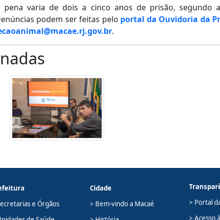
pena varia de dois a cinco anos de prisão, segundo a
Denúncias podem ser feitas pelo
portal da Ouvidoria da P
ecaoanimal@macae.rj.gov.br
.
onadas
Transpar
efeitura
Cidade
> Portal d
Secretarias e Órgãos
> Bem-vindo a Macaé
> Acesso 
Unidades de Saúde
> História