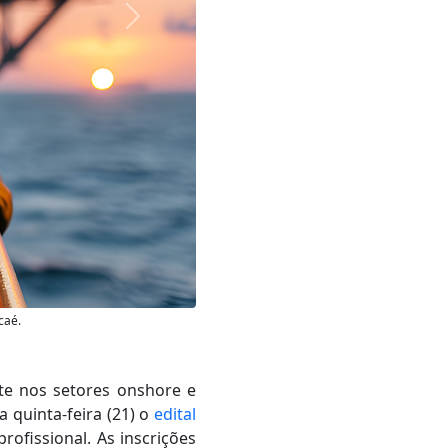
Próxima
caé.
te nos setores onshore e
a quinta-feira (21) o
edital
ofissional. As inscrições