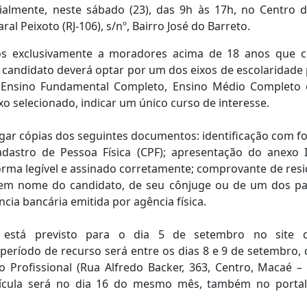
cialmente, neste sábado (23), das 9h às 17h, no Centro
al Peixoto (RJ-106), s/nº, Bairro José do Barreto.
os exclusivamente a moradores acima de 18 anos que 
o candidato deverá optar por um dos eixos de escolaridade p
 Ensino Fundamental Completo, Ensino Médio Completo 
xo selecionado, indicar um único curso de interesse.
gar cópias dos seguintes documentos: identificação com fot
adastro de Pessoa Física (CPF); apresentação do anexo I
orma legível e assinado corretamente; comprovante de resid
 em nome do candidato, de seu cônjuge ou de um dos pa
cia bancária emitida por agência física.
r está previsto para o dia 5 de setembro no site 
 período de recurso será entre os dias 8 e 9 de setembro, 
o Profissional (Rua Alfredo Backer, 363, Centro, Macaé – R
ícula será no dia 16 do mesmo mês, também no portal o