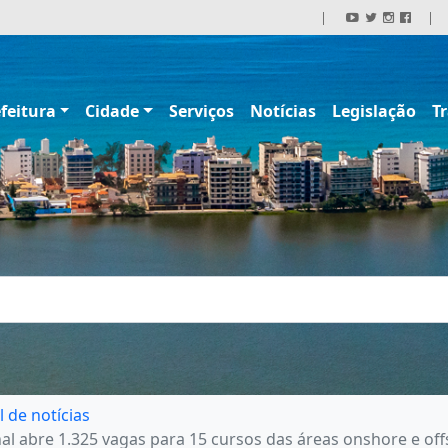
|
|
feitura
Cidade
Serviços
Notícias
Legislação
T
l de notícias
nal abre 1.325 vagas para 15 cursos das áreas onshore e of