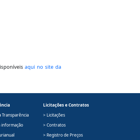
isponíveis
aqui no site da
ência
Licitações e Contratos
a Transparência
> Licitações
à informação
> Contratos
urianual
> Registro de Preços