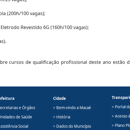
ola (200h/100 vagas);
Eletrodo Revestido 6G (160h/100 vagas);
s).
e cursos de qualificação profissional deste ano estão d
Transpar
efeitura
Cidade
> Portal d
Secretarias e Órgãos
> Bem-vindo a Macaé
> Acesso 
Unidades de Saúde
> História
> Plano Pl
ssistência Social
> Dados do Município