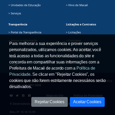
> Unidades de Educação
> Hino de Macaé
> Serviços
Transparência
Licitações e Contratos
> Portal da Transparência
> Licitações
> Acesso à informação
> Contratos
Para melhorar a sua experiência e prover serviços
> Plano Plurianual
> Registro de Preços
personalizados, utilizamos cookies. Ao aceitar, você
terá acesso a todas as funcionalidades do site e
> Dados Abertos
> Fornecedores
concorda em compartilhar suas informações com a
> LGPD
Prefeitura de Macaé de acordo com a
Política de
Privacidade
. Se clicar em "Rejeitar Cookies", os
cookies que não forem estritamente necessários serão
Prefeitura Municipal de Macaé - Av. Presidente Sodré, 534, Centro - CEP: 27913-
080 - Tel.: (22) 2791-9008
desativados.
Mapa do Site
Política de Privacidade
Rejeitar Cookies
Aceitar Cookies
© Desenvolvido pela Secretaria Adjunta de Ciência e Tecnologia
Meu IP: 10.18.10.99