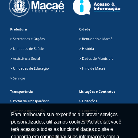
Prefeitura
Cidade
> Secretarias e Órgãos
> Bem-vindo a Macaé
> Unidades de Saúde
> História
> Assistência Social
> Dados do Município
> Unidades de Educação
> Hino de Macaé
> Serviços
Transparência
Licitações e Contratos
> Portal da Transparência
> Licitações
> Acesso à informação
> Contratos
Para melhorar a sua experiência e prover serviços
> Plano Plurianual
> Registro de Preços
personalizados, utilizamos cookies. Ao aceitar, você
terá acesso a todas as funcionalidades do site e
> Dados Abertos
> Fornecedores
concorda em compartilhar suas informações com a