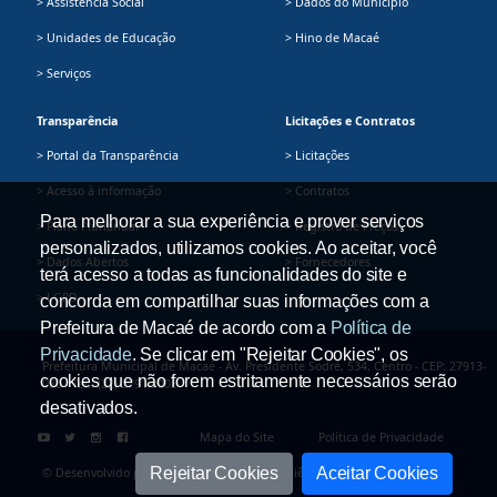
> Assistência Social
> Dados do Município
> Unidades de Educação
> Hino de Macaé
> Serviços
Transparência
Licitações e Contratos
> Portal da Transparência
> Licitações
> Acesso à informação
> Contratos
Para melhorar a sua experiência e prover serviços
> Plano Plurianual
> Registro de Preços
personalizados, utilizamos cookies. Ao aceitar, você
> Dados Abertos
> Fornecedores
terá acesso a todas as funcionalidades do site e
> LGPD
concorda em compartilhar suas informações com a
Prefeitura de Macaé de acordo com a
Política de
Privacidade
. Se clicar em "Rejeitar Cookies", os
Prefeitura Municipal de Macaé - Av. Presidente Sodré, 534, Centro - CEP: 27913-
cookies que não forem estritamente necessários serão
080 - Tel.: (22) 2791-9008
desativados.
Mapa do Site
Política de Privacidade
Rejeitar Cookies
Aceitar Cookies
© Desenvolvido pela Secretaria Adjunta de Ciência e Tecnologia