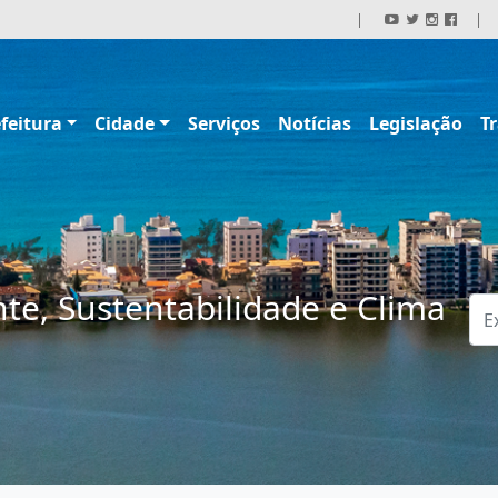
|
|
feitura
Cidade
Serviços
Notícias
Legislação
T
te, Sustentabilidade e Clima