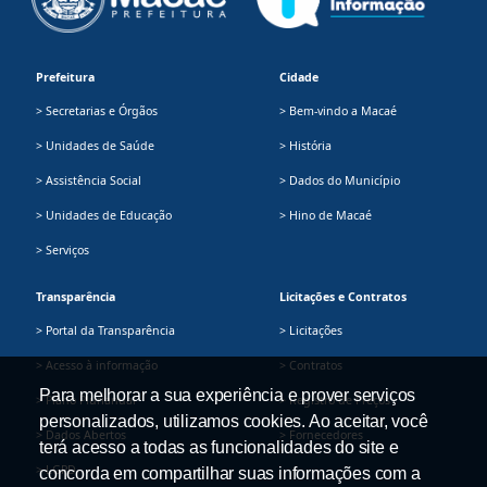
Prefeitura
Cidade
> Secretarias e Órgãos
> Bem-vindo a Macaé
> Unidades de Saúde
> História
> Assistência Social
> Dados do Município
> Unidades de Educação
> Hino de Macaé
> Serviços
Transparência
Licitações e Contratos
> Portal da Transparência
> Licitações
> Acesso à informação
> Contratos
Para melhorar a sua experiência e prover serviços
> Plano Plurianual
> Registro de Preços
personalizados, utilizamos cookies. Ao aceitar, você
> Dados Abertos
> Fornecedores
terá acesso a todas as funcionalidades do site e
> LGPD
concorda em compartilhar suas informações com a