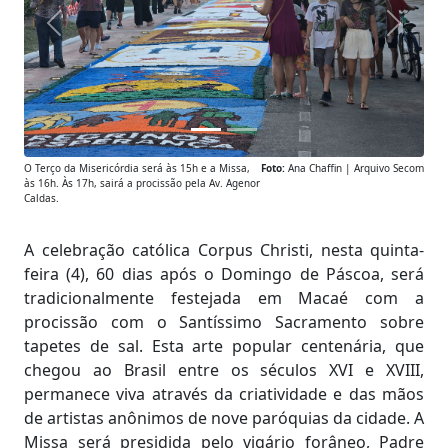
Anterior
Próxim
O Terço da Misericórdia será às 15h e a Missa,
Foto:
Ana Chaffin | Arquivo Secom
às 16h. Às 17h, sairá a procissão pela Av. Agenor
Caldas.
A celebração católica Corpus Christi, nesta quinta-
feira (4), 60 dias após o Domingo de Páscoa, será
tradicionalmente festejada em Macaé com a
procissão com o Santíssimo Sacramento sobre
tapetes de sal. Esta arte popular centenária, que
chegou ao Brasil entre os séculos XVI e XVIII,
permanece viva através da criatividade e das mãos
de artistas anônimos de nove paróquias da cidade. A
Missa será presidida pelo vigário forâneo, Padre