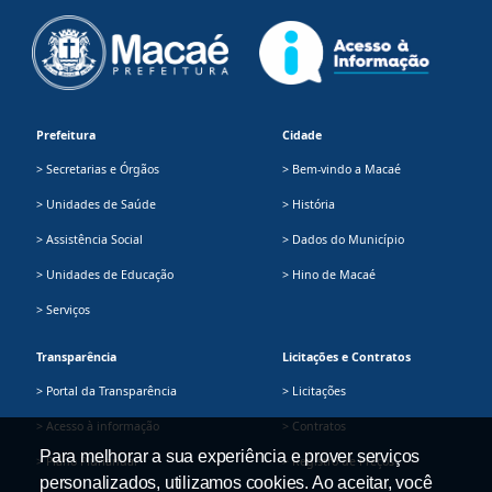
Prefeitura
Cidade
> Secretarias e Órgãos
> Bem-vindo a Macaé
> Unidades de Saúde
> História
> Assistência Social
> Dados do Município
> Unidades de Educação
> Hino de Macaé
> Serviços
Transparência
Licitações e Contratos
> Portal da Transparência
> Licitações
> Acesso à informação
> Contratos
Para melhorar a sua experiência e prover serviços
> Plano Plurianual
> Registro de Preços
personalizados, utilizamos cookies. Ao aceitar, você