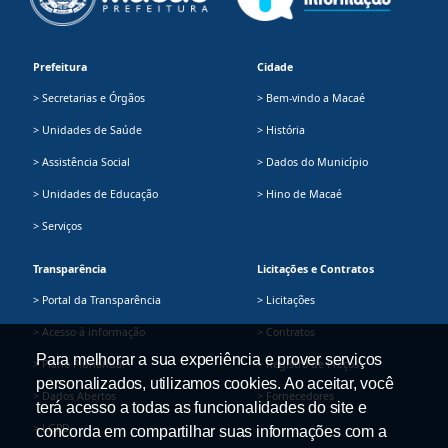
Prefeitura
Cidade
> Secretarias e Órgãos
> Bem-vindo a Macaé
> Unidades de Saúde
> História
> Assistência Social
> Dados do Município
> Unidades de Educação
> Hino de Macaé
> Serviços
Transparência
Licitações e Contratos
> Portal da Transparência
> Licitações
> Acesso à informação
> Contratos
Para melhorar a sua experiência e prover serviços
> Plano Plurianual
> Registro de Preços
personalizados, utilizamos cookies. Ao aceitar, você
> Dados Abertos
> Fornecedores
terá acesso a todas as funcionalidades do site e
> LGPD
concorda em compartilhar suas informações com a