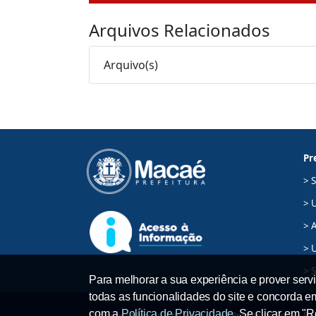
Arquivos Relacionados
Arquivo(s)
Pr
> 
> 
> A
> 
> 
Para melhorar a sua experiência e prover servi
todas as funcionalidades do site e concorda 
com a
Política de Privacidade
. Se clicar em "
Prefeitura Municipal de Macaé - Av. Presidente Sodré, 534,