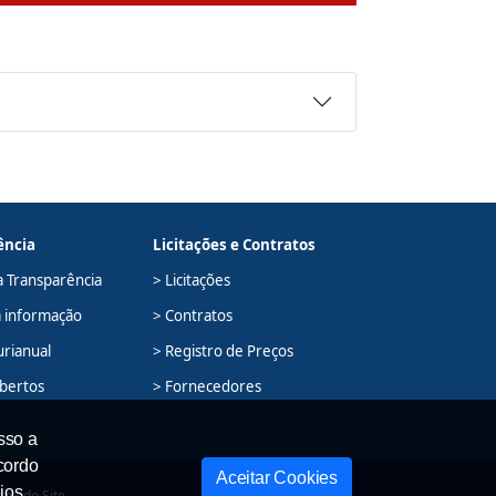
ência
Licitações e Contratos
a Transparência
> Licitações
à informação
> Contratos
urianual
> Registro de Preços
bertos
> Fornecedores
sso a
cordo
Aceitar Cookies
ios
pa do Site
Política de Privacidade