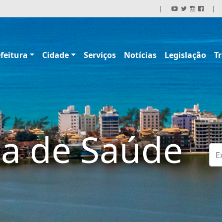
|
|
feitura
Cidade
Serviços
Notícias
Legislação
T
ia de Saúde