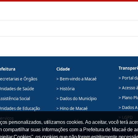
Transpar
efeitura
Cidade
> Portal d
Secretarias e Órgãos
> Bem-vindo a Macaé
> Acesso 
Unidades de Saúde
> História
> Plano Pl
ssistência Social
> Dados do Município
> Dados A
Unidades de Educação
> Hino de Macaé
> LGPD
Serviços
ços personalizados, utilizamos cookies. Ao aceitar, você terá ace
em compartilhar suas informações com a Prefeitura de Macaé de a
Rejeitar Cookies", os cookies que não forem estritamente necessár
 Centro - CEP: 27913-080 - Tel.: (22) 2791-
Ma