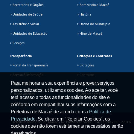
> Secretarias e Órgãos
> Bem-vindo a Macaé
> Unidades de Saúde
> História
> Assistência Social
> Dados do Município
> Unidades de Educação
> Hino de Macaé
> Serviços
Transparência
Licitações e Contratos
> Portal da Transparência
> Licitações
> Acesso à informação
> Contratos
Para melhorar a sua experiência e prover serviços
> Plano Plurianual
> Registro de Preços
personalizados, utilizamos cookies. Ao aceitar, você
> Dados Abertos
> Fornecedores
terá acesso a todas as funcionalidades do site e
> LGPD
concorda em compartilhar suas informações com a
Prefeitura de Macaé de acordo com a
Política de
Privacidade
. Se clicar em "Rejeitar Cookies", os
Prefeitura Municipal de Macaé - Av. Presidente Sodré, 534, Centro - CEP: 27913-
cookies que não forem estritamente necessários serão
080 - Tel.: (22) 2791-9008
desativados.