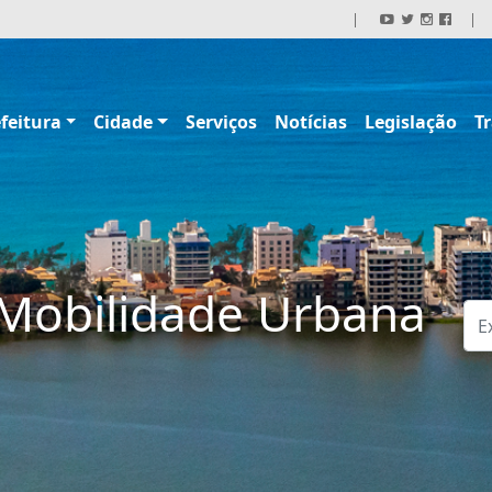
|
|
feitura
Cidade
Serviços
Notícias
Legislação
T
 Mobilidade Urbana