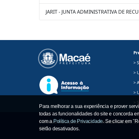
JARIT - JUNTA ADMINISTRATIVA DE RE
Pr
> 
> 
> A
> 
> 
Para melhorar a sua experiência e prover servi
todas as funcionalidades do site e concorda 
com a
Política de Privacidade
. Se clicar em "
Prefeitura Municipal de Macaé - Av. Presidente Sodré, 534,
9008
serão desativados.