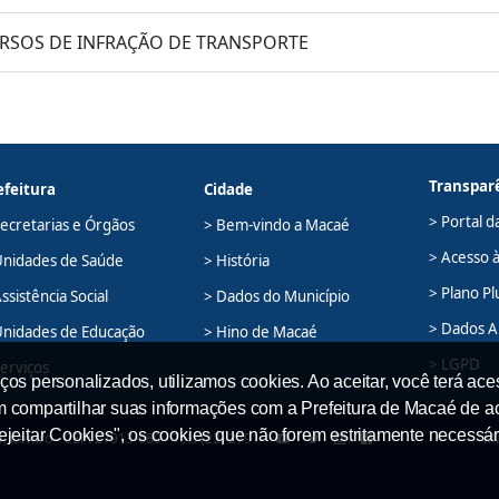
CURSOS DE INFRAÇÃO DE TRANSPORTE
Transpar
efeitura
Cidade
> Portal d
Secretarias e Órgãos
> Bem-vindo a Macaé
> Acesso 
Unidades de Saúde
> História
> Plano Pl
ssistência Social
> Dados do Município
> Dados A
Unidades de Educação
> Hino de Macaé
> LGPD
Serviços
ços personalizados, utilizamos cookies. Ao aceitar, você terá ace
em compartilhar suas informações com a Prefeitura de Macaé de a
Rejeitar Cookies", os cookies que não forem estritamente necessár
 Centro - CEP: 27913-080 - Tel.: (22) 2791-
Ma