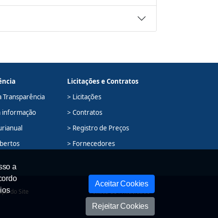
ência
Licitações e Contratos
a Transparência
> Licitações
à informação
> Contratos
urianual
> Registro de Preços
bertos
> Fornecedores
sso a
cordo
Aceitar Cookies
ios
pa do Site
Política de Privacidade
Rejeitar Cookies