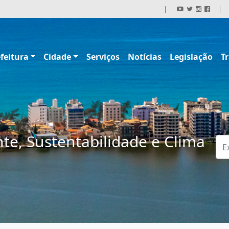
|
|
feitura
Cidade
Serviços
Notícias
Legislação
T
te, Sustentabilidade e Clima