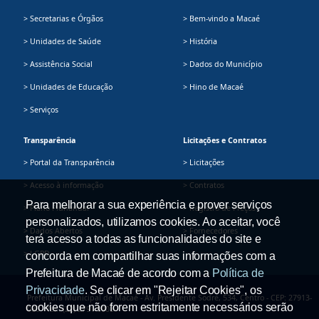
> Secretarias e Órgãos
> Bem-vindo a Macaé
> Unidades de Saúde
> História
> Assistência Social
> Dados do Município
> Unidades de Educação
> Hino de Macaé
> Serviços
Transparência
Licitações e Contratos
> Portal da Transparência
> Licitações
> Acesso à informação
> Contratos
Para melhorar a sua experiência e prover serviços
> Plano Plurianual
> Registro de Preços
personalizados, utilizamos cookies. Ao aceitar, você
> Dados Abertos
> Fornecedores
terá acesso a todas as funcionalidades do site e
> LGPD
concorda em compartilhar suas informações com a
Prefeitura de Macaé de acordo com a
Política de
Privacidade
. Se clicar em "Rejeitar Cookies", os
Prefeitura Municipal de Macaé - Av. Presidente Sodré, 534, Centro - CEP: 27913-
cookies que não forem estritamente necessários serão
080 - Tel.: (22) 2791-9008