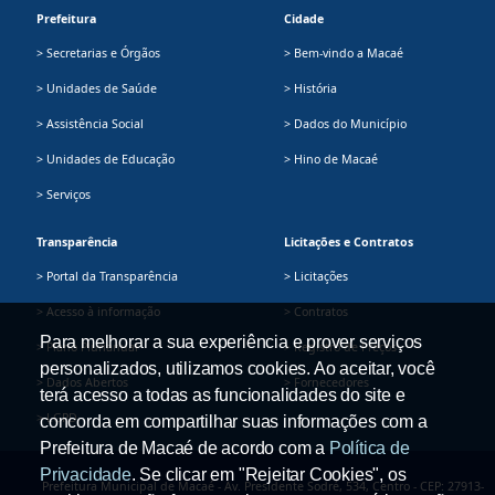
Prefeitura
Cidade
> Secretarias e Órgãos
> Bem-vindo a Macaé
> Unidades de Saúde
> História
> Assistência Social
> Dados do Município
> Unidades de Educação
> Hino de Macaé
> Serviços
Transparência
Licitações e Contratos
> Portal da Transparência
> Licitações
> Acesso à informação
> Contratos
Para melhorar a sua experiência e prover serviços
> Plano Plurianual
> Registro de Preços
personalizados, utilizamos cookies. Ao aceitar, você
> Dados Abertos
> Fornecedores
terá acesso a todas as funcionalidades do site e
> LGPD
concorda em compartilhar suas informações com a
Prefeitura de Macaé de acordo com a
Política de
Privacidade
. Se clicar em "Rejeitar Cookies", os
Prefeitura Municipal de Macaé - Av. Presidente Sodré, 534, Centro - CEP: 27913-