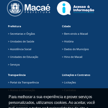
Prefeitura
Cidade
> Secretarias e Órgãos
> Bem-vindo a Macaé
> Unidades de Saúde
> História
> Assistência Social
> Dados do Município
> Unidades de Educação
> Hino de Macaé
> Serviços
Transparência
Licitações e Contratos
> Portal da Transparência
> Licitações
> Acesso à informação
> Contratos
Para melhorar a sua experiência e prover serviços
> Plano Plurianual
> Registro de Preços
personalizados, utilizamos cookies. Ao aceitar, você
> Dados Abertos
> Fornecedores