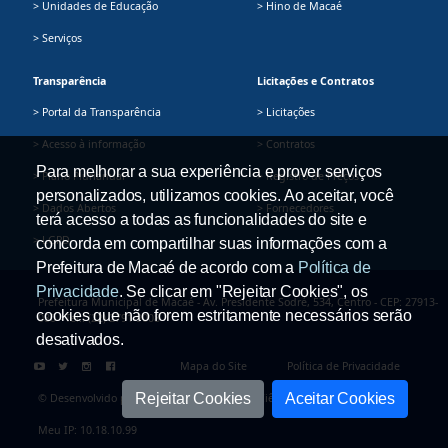
> Unidades de Educação
> Hino de Macaé
> Serviços
Transparência
Licitações e Contratos
> Portal da Transparência
> Licitações
> Acesso à informação
> Contratos
Para melhorar a sua experiência e prover serviços
> Plano Plurianual
> Registro de Preços
personalizados, utilizamos cookies. Ao aceitar, você
> Dados Abertos
> Fornecedores
terá acesso a todas as funcionalidades do site e
> LGPD
concorda em compartilhar suas informações com a
Prefeitura de Macaé de acordo com a
Política de
Privacidade
. Se clicar em "Rejeitar Cookies", os
Prefeitura Municipal de Macaé - Av. Presidente Sodré, 534, Centro - CEP: 27913-
cookies que não forem estritamente necessários serão
080 - Tel.: (22) 2791-9008
desativados.
Mapa do Site
Política de Privacidade
Rejeitar Cookies
Aceitar Cookies
© Desenvolvido pela Secretaria Adjunta de Ciência e Tecnologia
Meu IP: 10.18.10.99