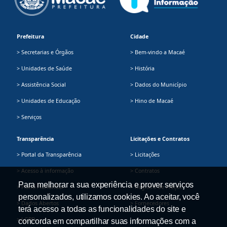
Prefeitura
Cidade
> Secretarias e Órgãos
> Bem-vindo a Macaé
> Unidades de Saúde
> História
> Assistência Social
> Dados do Município
> Unidades de Educação
> Hino de Macaé
> Serviços
Transparência
Licitações e Contratos
> Portal da Transparência
> Licitações
> Acesso à informação
> Contratos
Para melhorar a sua experiência e prover serviços
> Plano Plurianual
> Registro de Preços
personalizados, utilizamos cookies. Ao aceitar, você
> Dados Abertos
> Fornecedores
terá acesso a todas as funcionalidades do site e
> LGPD
concorda em compartilhar suas informações com a