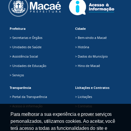
Prefeitura
Cidade
> Secretarias e Órgãos
> Bem-vindo a Macaé
> Unidades de Saúde
> História
> Assistência Social
> Dados do Município
> Unidades de Educação
> Hino de Macaé
> Serviços
Transparência
Licitações e Contratos
> Portal da Transparência
> Licitações
> Acesso à informação
> Contratos
Para melhorar a sua experiência e prover serviços
> Plano Plurianual
> Registro de Preços
personalizados, utilizamos cookies. Ao aceitar, você
> Dados Abertos
> Fornecedores
terá acesso a todas as funcionalidades do site e